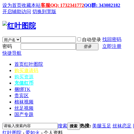
设为首页
收藏本站
客服QQ: 1732341772
QQ群: 343082182
开启辅助访问
切换到宽版
找回密码
自动登录
密码
立即注册
登录
快捷导航
首页
红叶图院
购买邀请码
购买资源
充值红币
捆绑TK
贵宾区
棉袜视频
丝足视频
国产专题
搜索
热搜:
美腿玉足
丝袜恋足
搜索
红叶图院
›
爱如火
›
个人资料