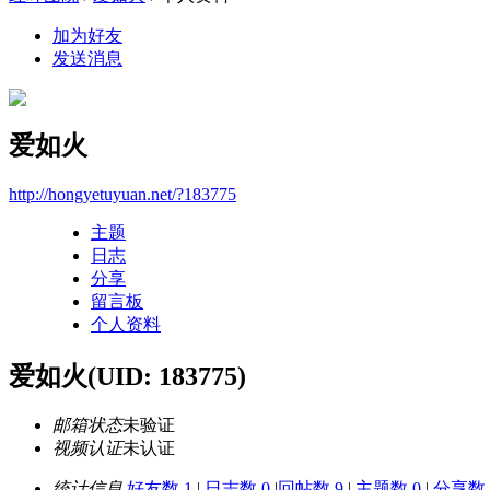
加为好友
发送消息
爱如火
http://hongyetuyuan.net/?183775
主题
日志
分享
留言板
个人资料
爱如火
(UID: 183775)
邮箱状态
未验证
视频认证
未认证
统计信息
好友数 1
|
日志数 0
|
回帖数 9
|
主题数 0
|
分享数 