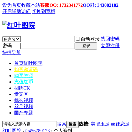
设为首页
收藏本站
客服QQ: 1732341772
QQ群: 343082182
开启辅助访问
切换到宽版
找回密码
自动登录
密码
立即注册
登录
快捷导航
首页
红叶图院
购买邀请码
购买资源
充值红币
捆绑TK
贵宾区
棉袜视频
丝足视频
国产专题
搜索
热搜:
美腿玉足
丝袜恋足
搜索
红叶图院
›
fc456789123
›
个人资料