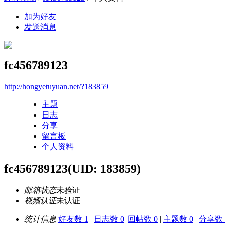
加为好友
发送消息
fc456789123
http://hongyetuyuan.net/?183859
主题
日志
分享
留言板
个人资料
fc456789123
(UID: 183859)
邮箱状态
未验证
视频认证
未认证
统计信息
好友数 1
|
日志数 0
|
回帖数 0
|
主题数 0
|
分享数 