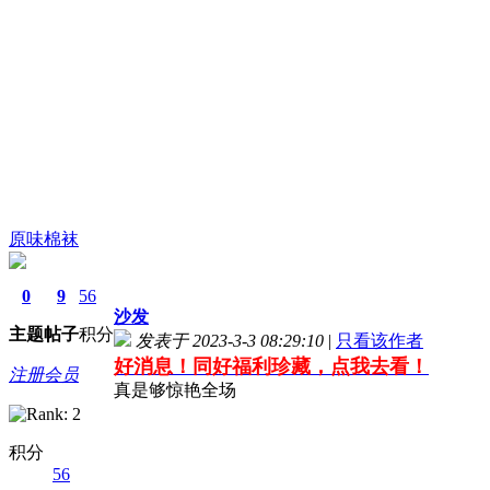
原味棉袜
0
9
56
沙发
主题
帖子
积分
发表于 2023-3-3 08:29:10
|
只看该作者
好消息！同好福利珍藏，点我去看！
注册会员
真是够惊艳全场
积分
56