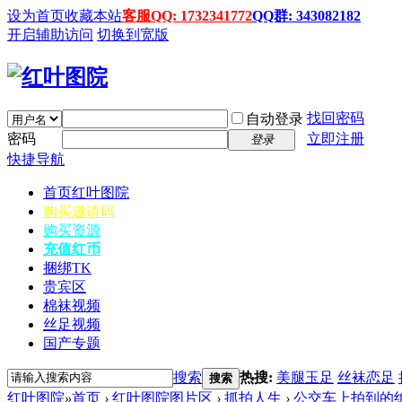
设为首页
收藏本站
客服QQ: 1732341772
QQ群: 343082182
开启辅助访问
切换到宽版
找回密码
自动登录
密码
立即注册
登录
快捷导航
首页
红叶图院
购买邀请码
购买资源
充值红币
捆绑TK
贵宾区
棉袜视频
丝足视频
国产专题
搜索
热搜:
美腿玉足
丝袜恋足
搜索
红叶图院
»
首页
›
红叶图院图片区
›
抓拍人生
›
公交车上拍到的绝