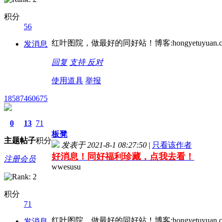
积分
56
红叶图院，做最好的同好站！博客:hongyetuyuan.c
发消息
回复
支持
反对
使用道具
举报
18587460675
0
13
71
板凳
主题
帖子
积分
发表于 2021-8-1 08:27:50
|
只看该作者
好消息！同好福利珍藏，点我去看！
注册会员
wwesusu
积分
71
红叶图院，做最好的同好站！博客:hongyetuyuan.c
发消息