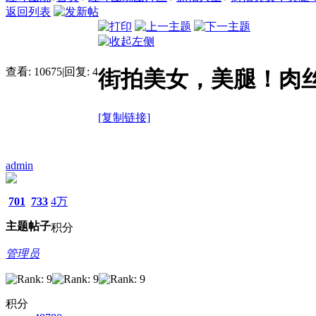
返回列表
查看:
10675
|
回复:
4
街拍美女，美腿！肉丝
[复制链接]
admin
701
733
4万
主题
帖子
积分
管理员
积分