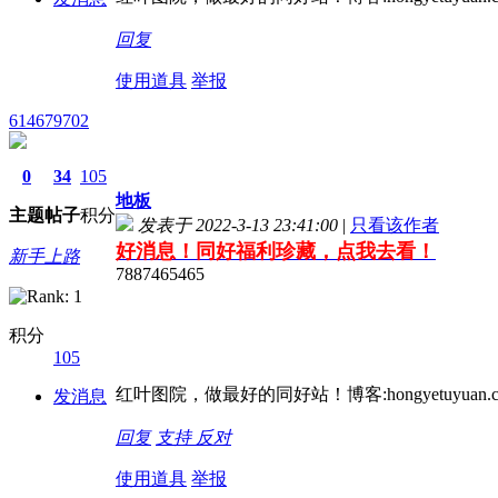
回复
使用道具
举报
614679702
0
34
105
地板
主题
帖子
积分
发表于 2022-3-13 23:41:00
|
只看该作者
好消息！同好福利珍藏，点我去看！
新手上路
7887465465
积分
105
红叶图院，做最好的同好站！博客:hongyetuyuan.c
发消息
回复
支持
反对
使用道具
举报