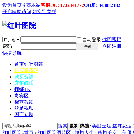
设为首页
收藏本站
客服QQ: 1732341772
QQ群: 343082182
开启辅助访问
切换到宽版
找回密码
自动登录
密码
立即注册
登录
快捷导航
首页
红叶图院
购买邀请码
购买资源
充值红币
捆绑TK
贵宾区
棉袜视频
丝足视频
国产专题
搜索
热搜:
美腿玉足
丝袜恋足
搜索
红叶图院
»
首页
›
红叶图院图片区
›
抓拍人生
›
街拍美女，美腿