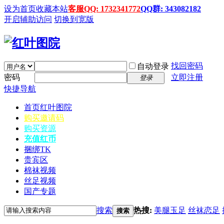
设为首页
收藏本站
客服QQ: 1732341772
QQ群: 343082182
开启辅助访问
切换到宽版
找回密码
自动登录
密码
立即注册
登录
快捷导航
首页
红叶图院
购买邀请码
购买资源
充值红币
捆绑TK
贵宾区
棉袜视频
丝足视频
国产专题
搜索
热搜:
美腿玉足
丝袜恋足
搜索