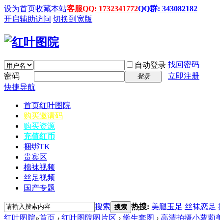
设为首页
收藏本站
客服QQ: 1732341772
QQ群: 343082182
开启辅助访问
切换到宽版
找回密码
自动登录
密码
立即注册
登录
快捷导航
首页
红叶图院
购买邀请码
购买资源
充值红币
捆绑TK
贵宾区
棉袜视频
丝足视频
国产专题
搜索
热搜:
美腿玉足
丝袜恋足
搜索
红叶图院
»
首页
›
红叶图院图片区
›
学生套图
›
高清拍摄小萝莉美