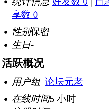
统计信息
好友数 0
|
日志
享数 0
性别
保密
生日
-
活跃概况
用户组
论坛元老
在线时间
5 小时