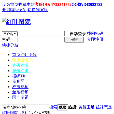
设为首页
收藏本站
客服QQ: 1732341772
QQ群: 343082182
开启辅助访问
切换到宽版
找回密码
自动登录
密码
立即注册
登录
快捷导航
首页
红叶图院
购买邀请码
购买资源
充值红币
捆绑TK
贵宾区
棉袜视频
丝足视频
国产专题
搜索
热搜:
美腿玉足
丝袜恋足
搜索
红叶图院
›
B1u3
›
个人资料