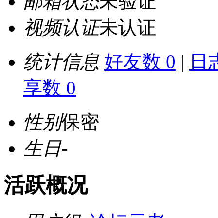
邮箱状态
未验证
视频认证
未认证
统计信息
好友数 0
|
日志
享数 0
性别
保密
生日
-
活跃概况