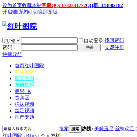
设为首页
收藏本站
客服QQ: 1732341772
QQ群: 343082182
开启辅助访问
切换到宽版
找回密码
自动登录
密码
立即注册
登录
快捷导航
首页
红叶图院
购买邀请码
购买资源
充值红币
捆绑TK
贵宾区
棉袜视频
丝足视频
国产专题
搜索
热搜:
美腿玉足
丝袜恋足
搜索
红叶图院
›
B1u3
›
个人资料