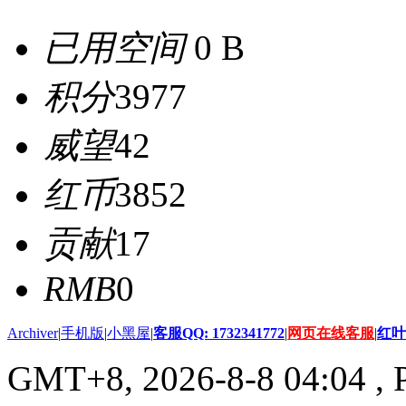
已用空间
0 B
积分
3977
威望
42
红币
3852
贡献
17
RMB
0
Archiver
|
手机版
|
小黑屋
|
客服QQ: 1732341772
|
网页在线客服
|
红叶
GMT+8, 2026-8-8 04:04
, 