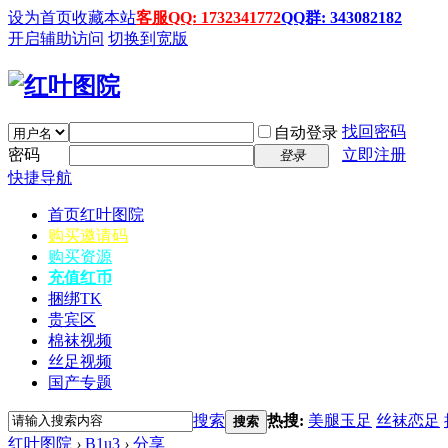
设为首页
收藏本站
客服QQ: 1732341772
QQ群: 343082182
开启辅助访问
切换到宽版
找回密码
自动登录
密码
立即注册
登录
快捷导航
首页
红叶图院
购买邀请码
购买资源
充值红币
捆绑TK
贵宾区
棉袜视频
丝足视频
国产专题
搜索
热搜:
美腿玉足
丝袜恋足
搜索
红叶图院
›
B1u3
›
分享