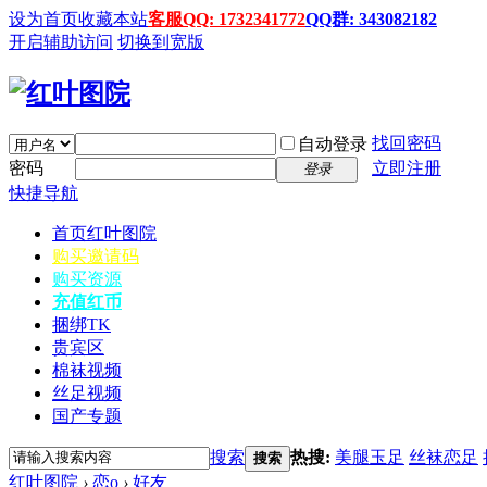
设为首页
收藏本站
客服QQ: 1732341772
QQ群: 343082182
开启辅助访问
切换到宽版
找回密码
自动登录
密码
立即注册
登录
快捷导航
首页
红叶图院
购买邀请码
购买资源
充值红币
捆绑TK
贵宾区
棉袜视频
丝足视频
国产专题
搜索
热搜:
美腿玉足
丝袜恋足
搜索
红叶图院
›
恋o
›
好友