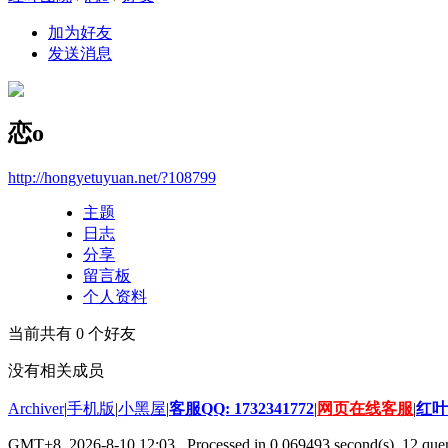
加为好友
发送消息
恋o
http://hongyetuyuan.net/?108799
主题
日志
分享
留言板
个人资料
当前共有
0
个好友
没有相关成员
Archiver
|
手机版
|
小黑屋
|
客服QQ: 1732341772
|
网页在线客服
|
红叶
GMT+8, 2026-8-10 12:03
, Processed in 0.069493 second(s), 12 quer