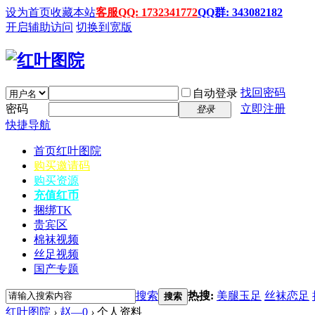
设为首页
收藏本站
客服QQ: 1732341772
QQ群: 343082182
开启辅助访问
切换到宽版
找回密码
自动登录
密码
立即注册
登录
快捷导航
首页
红叶图院
购买邀请码
购买资源
充值红币
捆绑TK
贵宾区
棉袜视频
丝足视频
国产专题
搜索
热搜:
美腿玉足
丝袜恋足
搜索
红叶图院
›
赵—0
›
个人资料