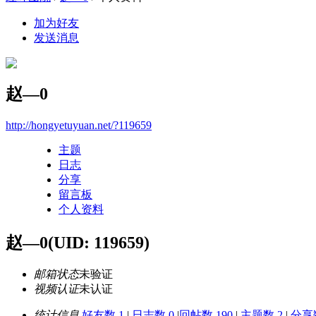
加为好友
发送消息
赵—0
http://hongyetuyuan.net/?119659
主题
日志
分享
留言板
个人资料
赵—0
(UID: 119659)
邮箱状态
未验证
视频认证
未认证
统计信息
好友数 1
|
日志数 0
|
回帖数 190
|
主题数 2
|
分享数