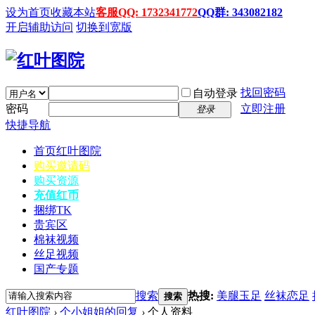
设为首页
收藏本站
客服QQ: 1732341772
QQ群: 343082182
开启辅助访问
切换到宽版
找回密码
自动登录
密码
立即注册
登录
快捷导航
首页
红叶图院
购买邀请码
购买资源
充值红币
捆绑TK
贵宾区
棉袜视频
丝足视频
国产专题
搜索
热搜:
美腿玉足
丝袜恋足
搜索
红叶图院
›
个小姐姐的回复
›
个人资料