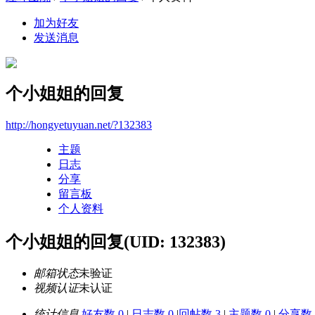
加为好友
发送消息
个小姐姐的回复
http://hongyetuyuan.net/?132383
主题
日志
分享
留言板
个人资料
个小姐姐的回复
(UID: 132383)
邮箱状态
未验证
视频认证
未认证
统计信息
好友数 0
|
日志数 0
|
回帖数 3
|
主题数 0
|
分享数 