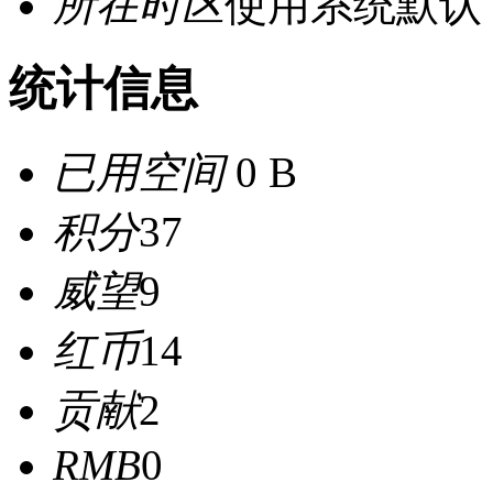
所在时区
使用系统默认
统计信息
已用空间
0 B
积分
37
威望
9
红币
14
贡献
2
RMB
0