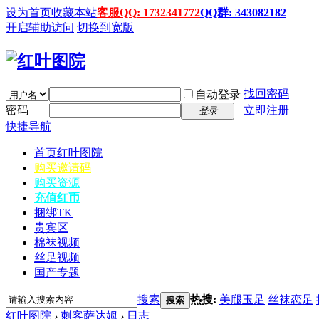
设为首页
收藏本站
客服QQ: 1732341772
QQ群: 343082182
开启辅助访问
切换到宽版
找回密码
自动登录
密码
立即注册
登录
快捷导航
首页
红叶图院
购买邀请码
购买资源
充值红币
捆绑TK
贵宾区
棉袜视频
丝足视频
国产专题
搜索
热搜:
美腿玉足
丝袜恋足
搜索
红叶图院
›
刺客萨达姆
›
日志