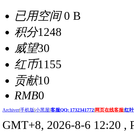
已用空间
0 B
积分
1248
威望
30
红币
1155
贡献
10
RMB
0
Archiver
|
手机版
|
小黑屋
|
客服QQ: 1732341772
|
网页在线客服
|
红叶
GMT+8, 2026-8-6 12:20
, 