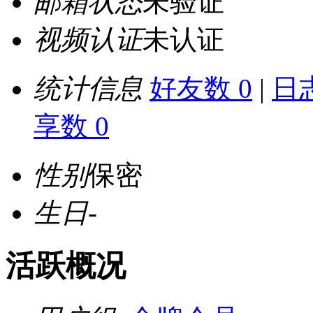
邮箱状态
未验证
视频认证
未认证
统计信息
好友数 0
|
日志
享数 0
性别
保密
生日
-
活跃概况