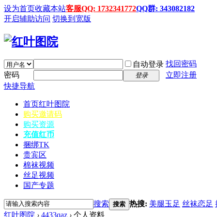
设为首页
收藏本站
客服QQ: 1732341772
QQ群: 343082182
开启辅助访问
切换到宽版
找回密码
自动登录
密码
立即注册
登录
快捷导航
首页
红叶图院
购买邀请码
购买资源
充值红币
捆绑TK
贵宾区
棉袜视频
丝足视频
国产专题
搜索
热搜:
美腿玉足
丝袜恋足
搜索
红叶图院
›
4433qaz
›
个人资料