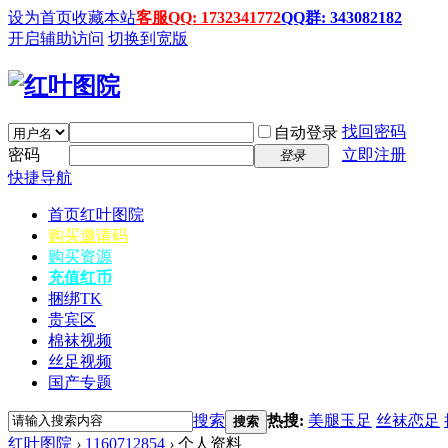
设为首页
收藏本站
客服QQ: 1732341772
QQ群: 343082182
开启辅助访问
切换到宽版
找回密码
自动登录
密码
立即注册
登录
快捷导航
首页
红叶图院
购买邀请码
购买资源
充值红币
捆绑TK
贵宾区
棉袜视频
丝足视频
国产专题
搜索
热搜:
美腿玉足
丝袜恋足
搜索
红叶图院
›
1160712854
›
个人资料