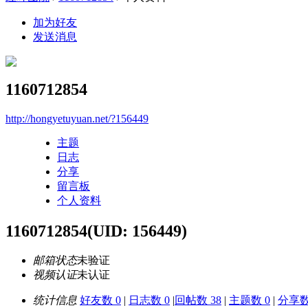
加为好友
发送消息
1160712854
http://hongyetuyuan.net/?156449
主题
日志
分享
留言板
个人资料
1160712854
(UID: 156449)
邮箱状态
未验证
视频认证
未认证
统计信息
好友数 0
|
日志数 0
|
回帖数 38
|
主题数 0
|
分享数