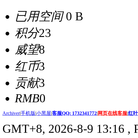
已用空间
0 B
积分
23
威望
8
红币
3
贡献
3
RMB
0
Archiver
|
手机版
|
小黑屋
|
客服QQ: 1732341772
|
网页在线客服
|
红叶
GMT+8, 2026-8-9 13:16
, 