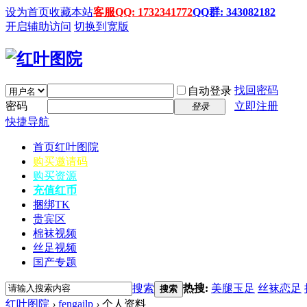
设为首页
收藏本站
客服QQ: 1732341772
QQ群: 343082182
开启辅助访问
切换到宽版
找回密码
自动登录
密码
立即注册
登录
快捷导航
首页
红叶图院
购买邀请码
购买资源
充值红币
捆绑TK
贵宾区
棉袜视频
丝足视频
国产专题
搜索
热搜:
美腿玉足
丝袜恋足
搜索
红叶图院
›
fengailp
›
个人资料