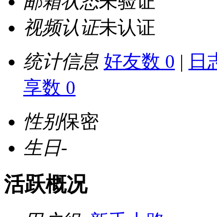
邮箱状态
未验证
视频认证
未认证
统计信息
好友数 0
|
日志
享数 0
性别
保密
生日
-
活跃概况