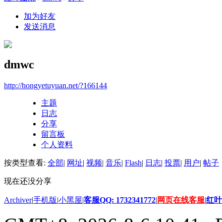
加为好友
发送消息
dmwc
http://hongyetuyuan.net/?166144
主题
日志
分享
留言板
个人资料
按类型查看:
全部
|
网址
|
视频
|
音乐
|
Flash
|
日志
|
投票
|
用户
|
帖子
现在还没分享
Archiver
|
手机版
|
小黑屋
|
客服QQ: 1732341772
|
网页在线客服
|
红叶