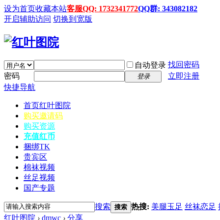
设为首页
收藏本站
客服QQ: 1732341772
QQ群: 343082182
开启辅助访问
切换到宽版
找回密码
自动登录
密码
立即注册
登录
快捷导航
首页
红叶图院
购买邀请码
购买资源
充值红币
捆绑TK
贵宾区
棉袜视频
丝足视频
国产专题
搜索
热搜:
美腿玉足
丝袜恋足
搜索
红叶图院
›
dmwc
›
分享