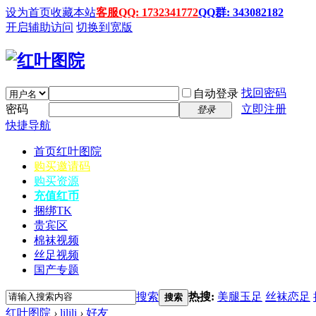
设为首页
收藏本站
客服QQ: 1732341772
QQ群: 343082182
开启辅助访问
切换到宽版
找回密码
自动登录
密码
立即注册
登录
快捷导航
首页
红叶图院
购买邀请码
购买资源
充值红币
捆绑TK
贵宾区
棉袜视频
丝足视频
国产专题
搜索
热搜:
美腿玉足
丝袜恋足
搜索
红叶图院
›
lilili
›
好友