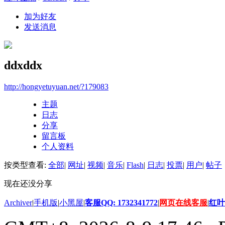
加为好友
发送消息
ddxddx
http://hongyetuyuan.net/?179083
主题
日志
分享
留言板
个人资料
按类型查看:
全部
|
网址
|
视频
|
音乐
|
Flash
|
日志
|
投票
|
用户
|
帖子
现在还没分享
Archiver
|
手机版
|
小黑屋
|
客服QQ: 1732341772
|
网页在线客服
|
红叶