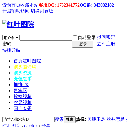
设为首页
收藏本站
客服QQ: 1732341772
QQ群: 343082182
开启辅助访问
切换到宽版
找回密码
自动登录
密码
立即注册
登录
快捷导航
首页
红叶图院
购买邀请码
购买资源
充值红币
捆绑TK
贵宾区
棉袜视频
丝足视频
国产专题
搜索
热搜:
美腿玉足
丝袜恋足
搜索
红叶图院
›
ddxddx
›
分享