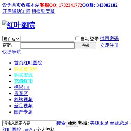
设为首页
收藏本站
客服QQ: 1732341772
QQ群: 343082182
开启辅助访问
切换到宽版
找回密码
自动登录
密码
立即注册
登录
快捷导航
首页
红叶图院
购买邀请码
购买资源
充值红币
捆绑TK
贵宾区
棉袜视频
丝足视频
国产专题
搜索
热搜:
美腿玉足
丝袜恋足
搜索
红叶图院
›
uts5
›
个人资料