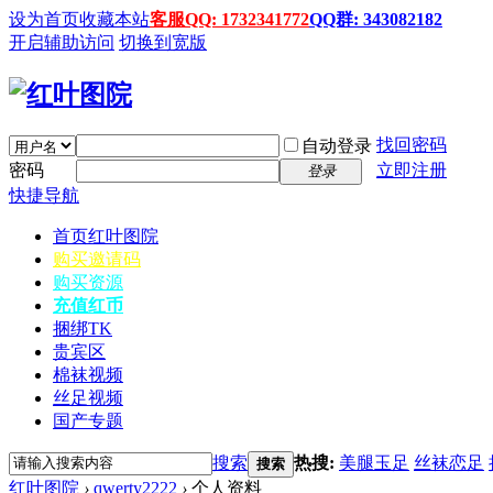
设为首页
收藏本站
客服QQ: 1732341772
QQ群: 343082182
开启辅助访问
切换到宽版
找回密码
自动登录
密码
立即注册
登录
快捷导航
首页
红叶图院
购买邀请码
购买资源
充值红币
捆绑TK
贵宾区
棉袜视频
丝足视频
国产专题
搜索
热搜:
美腿玉足
丝袜恋足
搜索
红叶图院
›
qwerty2222
›
个人资料