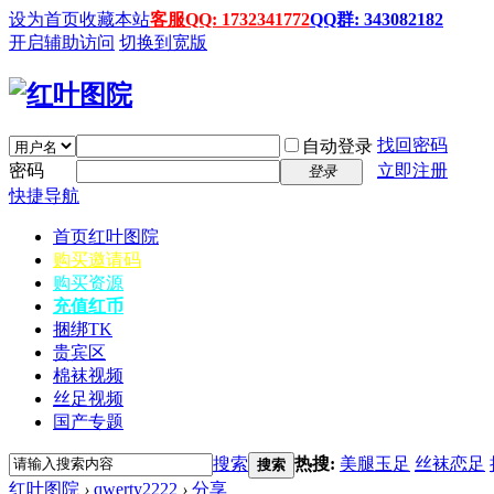
设为首页
收藏本站
客服QQ: 1732341772
QQ群: 343082182
开启辅助访问
切换到宽版
找回密码
自动登录
密码
立即注册
登录
快捷导航
首页
红叶图院
购买邀请码
购买资源
充值红币
捆绑TK
贵宾区
棉袜视频
丝足视频
国产专题
搜索
热搜:
美腿玉足
丝袜恋足
搜索
红叶图院
›
qwerty2222
›
分享