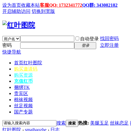
设为首页
收藏本站
客服QQ: 1732341772
QQ群: 343082182
开启辅助访问
切换到宽版
找回密码
自动登录
密码
立即注册
登录
快捷导航
首页
红叶图院
购买邀请码
购买资源
充值红币
捆绑TK
贵宾区
棉袜视频
丝足视频
国产专题
搜索
热搜:
美腿玉足
丝袜恋足
搜索
红叶图院
›
smaihaozhe
›
日志