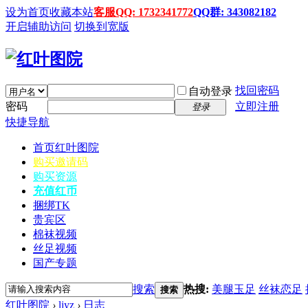
设为首页
收藏本站
客服QQ: 1732341772
QQ群: 343082182
开启辅助访问
切换到宽版
找回密码
自动登录
密码
立即注册
登录
快捷导航
首页
红叶图院
购买邀请码
购买资源
充值红币
捆绑TK
贵宾区
棉袜视频
丝足视频
国产专题
搜索
热搜:
美腿玉足
丝袜恋足
搜索
红叶图院
›
ljyz
›
日志