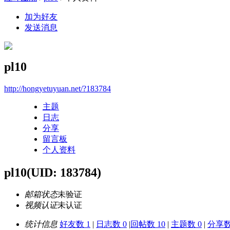
加为好友
发送消息
pl10
http://hongyetuyuan.net/?183784
主题
日志
分享
留言板
个人资料
pl10
(UID: 183784)
邮箱状态
未验证
视频认证
未认证
统计信息
好友数 1
|
日志数 0
|
回帖数 10
|
主题数 0
|
分享数