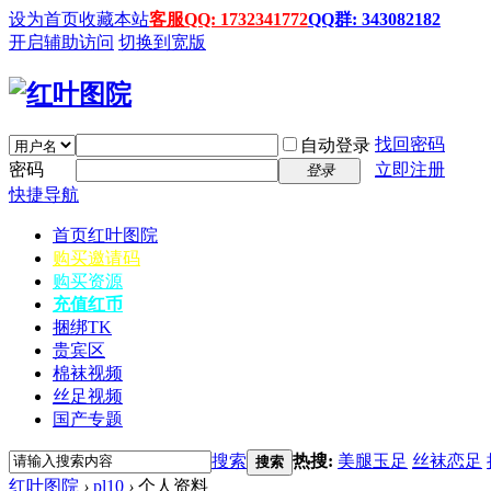
设为首页
收藏本站
客服QQ: 1732341772
QQ群: 343082182
开启辅助访问
切换到宽版
找回密码
自动登录
密码
立即注册
登录
快捷导航
首页
红叶图院
购买邀请码
购买资源
充值红币
捆绑TK
贵宾区
棉袜视频
丝足视频
国产专题
搜索
热搜:
美腿玉足
丝袜恋足
搜索
红叶图院
›
pl10
›
个人资料