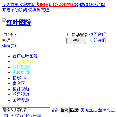
设为首页
收藏本站
客服QQ: 1732341772
QQ群: 343082182
开启辅助访问
切换到宽版
找回密码
自动登录
密码
立即注册
登录
快捷导航
首页
红叶图院
购买邀请码
购买资源
充值红币
捆绑TK
贵宾区
棉袜视频
丝足视频
国产专题
搜索
热搜:
美腿玉足
丝袜恋足
搜索
红叶图院
›
pl10
›
日志