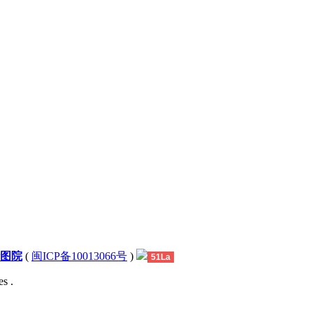
图院
(
闽ICP备10013066号
)
51La
s .