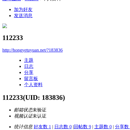
加为好友
发送消息
112233
http://hongyetuyuan.net/?183836
主题
日志
分享
留言板
个人资料
112233
(UID: 183836)
邮箱状态
未验证
视频认证
未认证
统计信息
好友数 1
|
日志数 0
|
回帖数 9
|
主题数 0
|
分享数 