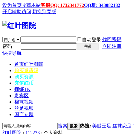
设为首页
收藏本站
客服QQ: 1732341772
QQ群: 343082182
开启辅助访问
切换到宽版
找回密码
自动登录
密码
立即注册
登录
快捷导航
首页
红叶图院
购买邀请码
购买资源
充值红币
捆绑TK
贵宾区
棉袜视频
丝足视频
国产专题
搜索
热搜:
美腿玉足
丝袜恋足
搜索
红叶图院
›
112233
›
个人资料