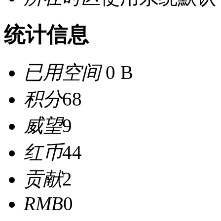
统计信息
已用空间
0 B
积分
68
威望
9
红币
44
贡献
2
RMB
0