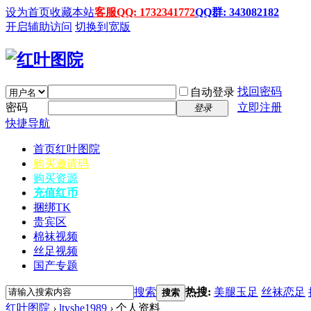
设为首页
收藏本站
客服QQ: 1732341772
QQ群: 343082182
开启辅助访问
切换到宽版
找回密码
自动登录
密码
立即注册
登录
快捷导航
首页
红叶图院
购买邀请码
购买资源
充值红币
捆绑TK
贵宾区
棉袜视频
丝足视频
国产专题
搜索
热搜:
美腿玉足
丝袜恋足
搜索
红叶图院
›
ltyshe1989
›
个人资料