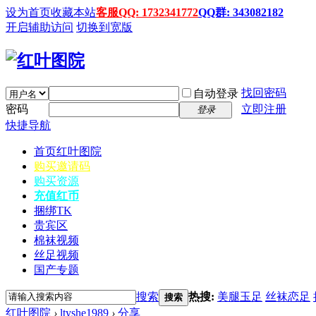
设为首页
收藏本站
客服QQ: 1732341772
QQ群: 343082182
开启辅助访问
切换到宽版
找回密码
自动登录
密码
立即注册
登录
快捷导航
首页
红叶图院
购买邀请码
购买资源
充值红币
捆绑TK
贵宾区
棉袜视频
丝足视频
国产专题
搜索
热搜:
美腿玉足
丝袜恋足
搜索
红叶图院
›
ltyshe1989
›
分享