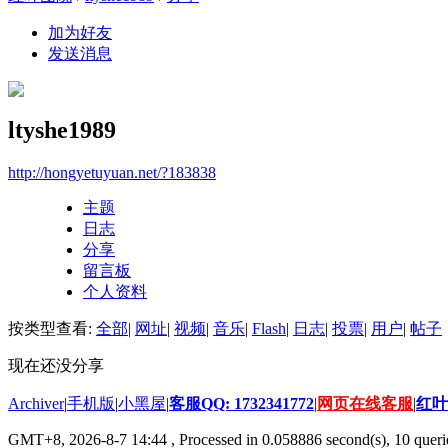
加为好友
发送消息
ltyshe1989
http://hongyetuyuan.net/?183838
主题
日志
分享
留言板
个人资料
按类型查看:
全部
|
网址
|
视频
|
音乐
|
Flash
|
日志
|
投票
|
用户
|
帖子
现在还没分享
Archiver
|
手机版
|
小黑屋
|
客服QQ: 1732341772
|
网页在线客服
|
红叶
GMT+8, 2026-8-7 14:44
, Processed in 0.058886 second(s), 10 querie