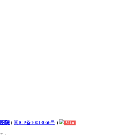
图院
(
闽ICP备10013066号
)
51La
s .