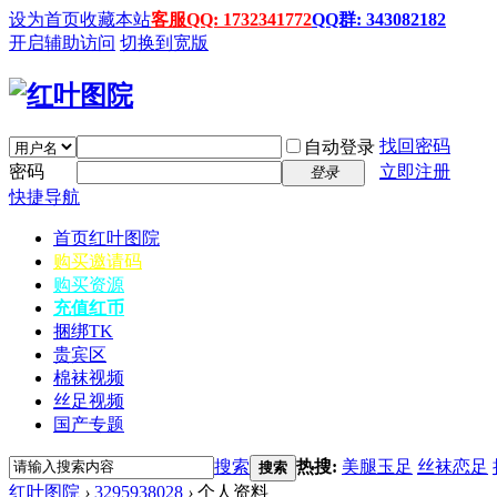
设为首页
收藏本站
客服QQ: 1732341772
QQ群: 343082182
开启辅助访问
切换到宽版
找回密码
自动登录
密码
立即注册
登录
快捷导航
首页
红叶图院
购买邀请码
购买资源
充值红币
捆绑TK
贵宾区
棉袜视频
丝足视频
国产专题
搜索
热搜:
美腿玉足
丝袜恋足
搜索
红叶图院
›
3295938028
›
个人资料