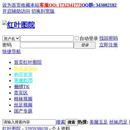
设为首页
收藏本站
客服QQ: 1732341772
QQ群: 343082182
开启辅助访问
切换到宽版
找回密码
自动登录
密码
立即注册
登录
快捷导航
首页
红叶图院
购买邀请码
购买资源
充值红币
捆绑TK
贵宾区
棉袜视频
丝足视频
国产专题
搜索
热搜:
美腿玉足
丝袜恋足
搜索
红叶图院
›
3295938028
›
个人资料