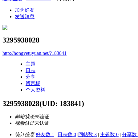
加为好友
发送消息
3295938028
http://hongyetuyuan.net/?183841
主题
日志
分享
留言板
个人资料
3295938028
(UID: 183841)
邮箱状态
未验证
视频认证
未认证
统计信息
好友数 1
|
日志数 0
|
回帖数 3
|
主题数 0
|
分享数 