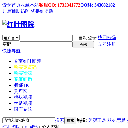
设为首页
收藏本站
客服QQ: 1732341772
QQ群: 343082182
开启辅助访问
切换到宽版
找回密码
自动登录
密码
立即注册
登录
快捷导航
首页
红叶图院
购买邀请码
购买资源
充值红币
捆绑TK
贵宾区
棉袜视频
丝足视频
国产专题
搜索
热搜:
美腿玉足
丝袜恋足
搜索
红叶图院
›
Vin456
›
个人资料