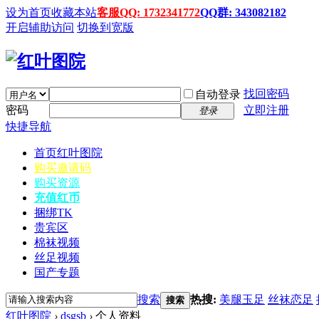
设为首页
收藏本站
客服QQ: 1732341772
QQ群: 343082182
开启辅助访问
切换到宽版
找回密码
自动登录
密码
立即注册
登录
快捷导航
首页
红叶图院
购买邀请码
购买资源
充值红币
捆绑TK
贵宾区
棉袜视频
丝足视频
国产专题
搜索
热搜:
美腿玉足
丝袜恋足
搜索
红叶图院
›
dsgsb
›
个人资料