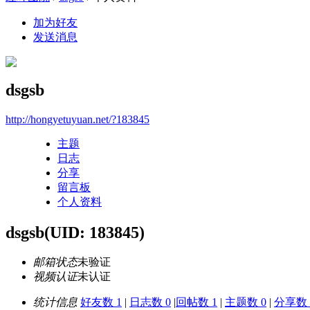
加为好友
发送消息
dsgsb
http://hongyetuyuan.net/?183845
主题
日志
分享
留言板
个人资料
dsgsb
(UID: 183845)
邮箱状态
未验证
视频认证
未认证
统计信息
好友数 1
|
日志数 0
|
回帖数 1
|
主题数 0
|
分享数 