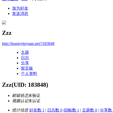
加为好友
发送消息
Zzz
http://hongyetuyuan.net/?183848
主题
日志
分享
留言板
个人资料
Zzz
(UID: 183848)
邮箱状态
未验证
视频认证
未认证
统计信息
好友数 1
|
日志数 0
|
回帖数 1
|
主题数 0
|
分享数 