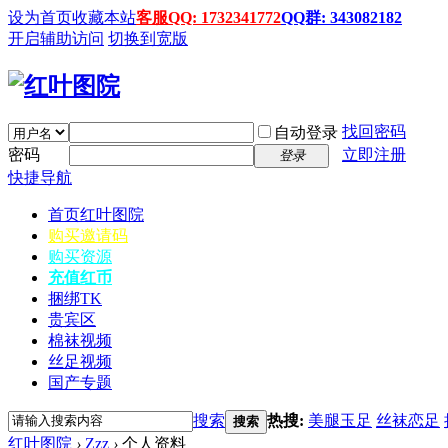
设为首页
收藏本站
客服QQ: 1732341772
QQ群: 343082182
开启辅助访问
切换到宽版
找回密码
自动登录
密码
立即注册
登录
快捷导航
首页
红叶图院
购买邀请码
购买资源
充值红币
捆绑TK
贵宾区
棉袜视频
丝足视频
国产专题
搜索
热搜:
美腿玉足
丝袜恋足
搜索
红叶图院
›
Zzz
›
个人资料