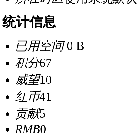
统计信息
已用空间
0 B
积分
67
威望
10
红币
41
贡献
5
RMB
0