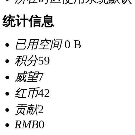
统计信息
已用空间
0 B
积分
59
威望
7
红币
42
贡献
2
RMB
0