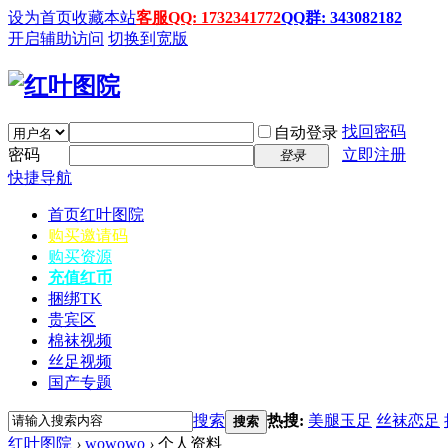
设为首页
收藏本站
客服QQ: 1732341772
QQ群: 343082182
开启辅助访问
切换到宽版
找回密码
自动登录
密码
立即注册
登录
快捷导航
首页
红叶图院
购买邀请码
购买资源
充值红币
捆绑TK
贵宾区
棉袜视频
丝足视频
国产专题
搜索
热搜:
美腿玉足
丝袜恋足
搜索
红叶图院
›
wowowo
›
个人资料