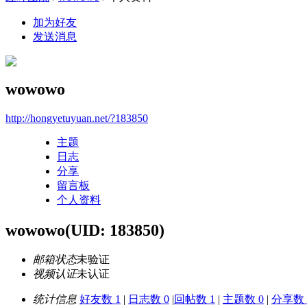
加为好友
发送消息
wowowo
http://hongyetuyuan.net/?183850
主题
日志
分享
留言板
个人资料
wowowo
(UID: 183850)
邮箱状态
未验证
视频认证
未认证
统计信息
好友数 1
|
日志数 0
|
回帖数 1
|
主题数 0
|
分享数 