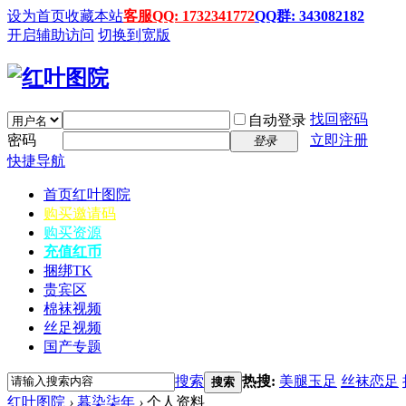
设为首页
收藏本站
客服QQ: 1732341772
QQ群: 343082182
开启辅助访问
切换到宽版
找回密码
自动登录
密码
立即注册
登录
快捷导航
首页
红叶图院
购买邀请码
购买资源
充值红币
捆绑TK
贵宾区
棉袜视频
丝足视频
国产专题
搜索
热搜:
美腿玉足
丝袜恋足
搜索
红叶图院
›
暮染柒年
›
个人资料