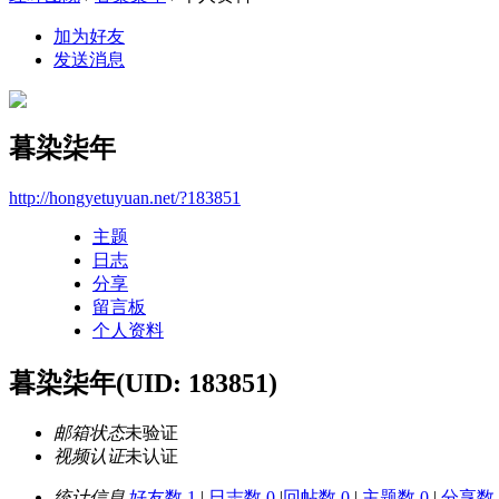
加为好友
发送消息
暮染柒年
http://hongyetuyuan.net/?183851
主题
日志
分享
留言板
个人资料
暮染柒年
(UID: 183851)
邮箱状态
未验证
视频认证
未认证
统计信息
好友数 1
|
日志数 0
|
回帖数 0
|
主题数 0
|
分享数 