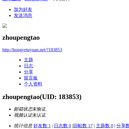
加为好友
发送消息
zhoupengtao
http://hongyetuyuan.net/?183853
主题
日志
分享
留言板
个人资料
zhoupengtao
(UID: 183853)
邮箱状态
未验证
视频认证
未认证
统计信息
好友数 1
|
日志数 0
|
回帖数 17
|
主题数 0
|
分享数