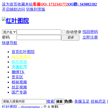
设为首页
收藏本站
客服QQ: 1732341772
QQ群: 343082182
开启辅助访问
切换到宽版
找回密码
自动登录
密码
立即注册
登录
快捷导航
首页
红叶图院
购买邀请码
购买资源
充值红币
捆绑TK
贵宾区
棉袜视频
丝足视频
国产专题
搜索
热搜:
美腿玉足
丝袜恋足
搜索
红叶图院
›
zhoupengtao
›
个人资料