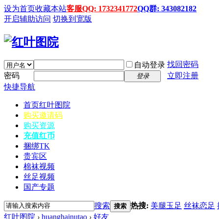
设为首页
收藏本站
客服QQ: 1732341772
QQ群: 343082182
开启辅助访问
切换到宽版
找回密码
自动登录
密码
立即注册
登录
快捷导航
首页
红叶图院
购买邀请码
购买资源
充值红币
捆绑TK
贵宾区
棉袜视频
丝足视频
国产专题
搜索
热搜:
美腿玉足
丝袜恋足
搜索
红叶图院
›
huanghainutao
›
好友