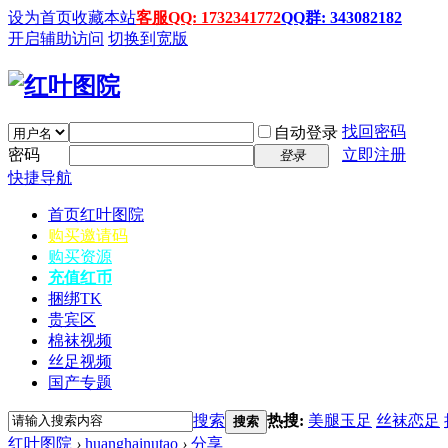
设为首页
收藏本站
客服QQ: 1732341772
QQ群: 343082182
开启辅助访问
切换到宽版
找回密码
自动登录
密码
立即注册
登录
快捷导航
首页
红叶图院
购买邀请码
购买资源
充值红币
捆绑TK
贵宾区
棉袜视频
丝足视频
国产专题
搜索
热搜:
美腿玉足
丝袜恋足
搜索
红叶图院
›
huanghainutao
›
分享