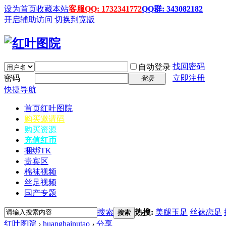
设为首页
收藏本站
客服QQ: 1732341772
QQ群: 343082182
开启辅助访问
切换到宽版
找回密码
自动登录
密码
立即注册
登录
快捷导航
首页
红叶图院
购买邀请码
购买资源
充值红币
捆绑TK
贵宾区
棉袜视频
丝足视频
国产专题
搜索
热搜:
美腿玉足
丝袜恋足
搜索
红叶图院
›
huanghainutao
›
分享