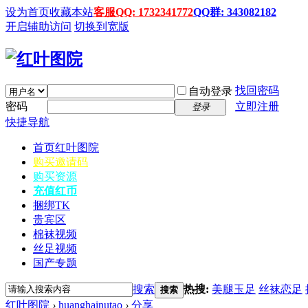
设为首页
收藏本站
客服QQ: 1732341772
QQ群: 343082182
开启辅助访问
切换到宽版
找回密码
自动登录
密码
立即注册
登录
快捷导航
首页
红叶图院
购买邀请码
购买资源
充值红币
捆绑TK
贵宾区
棉袜视频
丝足视频
国产专题
搜索
热搜:
美腿玉足
丝袜恋足
搜索
红叶图院
›
huanghainutao
›
分享