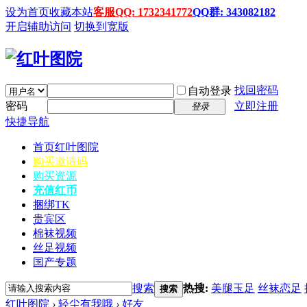
设为首页
收藏本站
客服QQ: 1732341772
QQ群: 343082182
开启辅助访问
切换到宽版
找回密码
自动登录
密码
立即注册
登录
快捷导航
首页
红叶图院
购买邀请码
购买资源
充值红币
捆绑TK
贵宾区
棉袜视频
丝足视频
国产专题
搜索
热搜:
美腿玉足
丝袜恋足
搜索
红叶图院
›
轻尘有我哦
›
好友