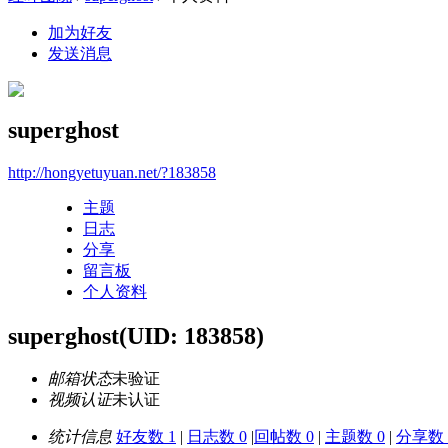
加为好友
发送消息
superghost
http://hongyetuyuan.net/?183858
主题
日志
分享
留言板
个人资料
superghost
(UID: 183858)
邮箱状态
未验证
视频认证
未认证
统计信息
好友数 1
|
日志数 0
|
回帖数 0
|
主题数 0
|
分享数 