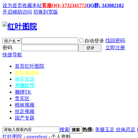
设为首页
收藏本站
客服QQ: 1732341772
QQ群: 343082182
开启辅助访问
切换到宽版
找回密码
自动登录
密码
立即注册
登录
快捷导航
首页
红叶图院
购买邀请码
购买资源
充值红币
捆绑TK
贵宾区
棉袜视频
丝足视频
国产专题
搜索
热搜:
美腿玉足
丝袜恋足
搜索
红叶图院
›
superghost
›
个人资料