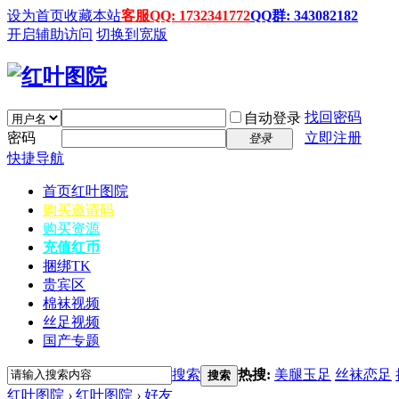
设为首页
收藏本站
客服QQ: 1732341772
QQ群: 343082182
开启辅助访问
切换到宽版
找回密码
自动登录
密码
立即注册
登录
快捷导航
首页
红叶图院
购买邀请码
购买资源
充值红币
捆绑TK
贵宾区
棉袜视频
丝足视频
国产专题
搜索
热搜:
美腿玉足
丝袜恋足
搜索
红叶图院
›
红叶图院
›
好友