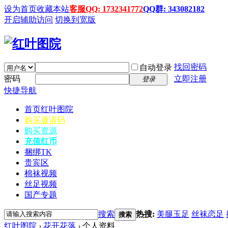
设为首页
收藏本站
客服QQ: 1732341772
QQ群: 343082182
开启辅助访问
切换到宽版
找回密码
自动登录
密码
立即注册
登录
快捷导航
首页
红叶图院
购买邀请码
购买资源
充值红币
捆绑TK
贵宾区
棉袜视频
丝足视频
国产专题
搜索
热搜:
美腿玉足
丝袜恋足
搜索
红叶图院
›
花开花落
›
个人资料