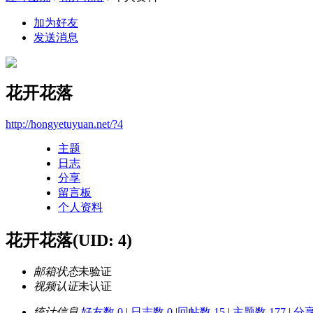
加为好友
发送消息
花开花落
http://hongyetuyuan.net/?4
主题
日志
分享
留言板
个人资料
花开花落
(UID: 4)
邮箱状态
未验证
视频认证
未认证
统计信息
好友数 0
|
日志数 0
|
回帖数 15
|
主题数 177
|
分享