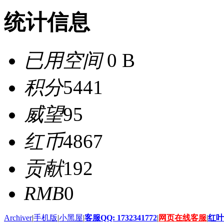
统计信息
已用空间
0 B
积分
5441
威望
95
红币
4867
贡献
192
RMB
0
Archiver
|
手机版
|
小黑屋
|
客服QQ: 1732341772
|
网页在线客服
|
红叶