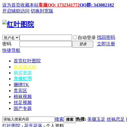
设为首页
收藏本站
客服QQ: 1732341772
QQ群: 343082182
开启辅助访问
切换到宽版
找回密码
自动登录
密码
立即注册
登录
快捷导航
首页
红叶图院
购买邀请码
购买资源
充值红币
捆绑TK
贵宾区
棉袜视频
丝足视频
国产专题
搜索
热搜:
美腿玉足
丝袜恋足
搜索
红叶图院
›
花开花落
›
个人资料