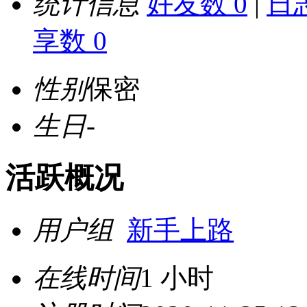
统计信息
好友数 0
|
日志
享数 0
性别
保密
生日
-
活跃概况
用户组
新手上路
在线时间
1 小时