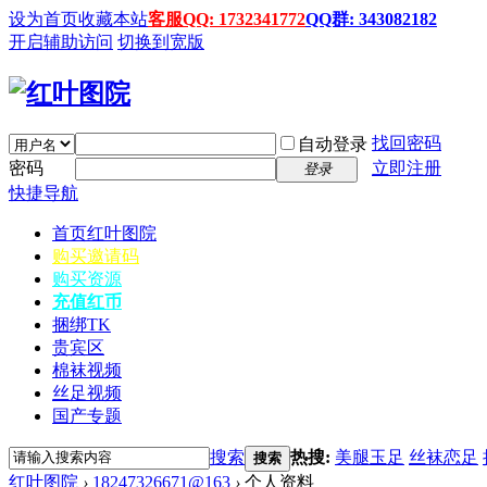
设为首页
收藏本站
客服QQ: 1732341772
QQ群: 343082182
开启辅助访问
切换到宽版
找回密码
自动登录
密码
立即注册
登录
快捷导航
首页
红叶图院
购买邀请码
购买资源
充值红币
捆绑TK
贵宾区
棉袜视频
丝足视频
国产专题
搜索
热搜:
美腿玉足
丝袜恋足
搜索
红叶图院
›
18247326671@163
›
个人资料