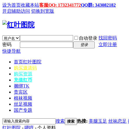
设为首页
收藏本站
客服QQ: 1732341772
QQ群: 343082182
开启辅助访问
切换到宽版
找回密码
自动登录
密码
立即注册
登录
快捷导航
首页
红叶图院
购买邀请码
购买资源
充值红币
捆绑TK
贵宾区
棉袜视频
丝足视频
国产专题
搜索
热搜:
美腿玉足
丝袜恋足
搜索
红叶图院
›
嗯哼
›
个人资料