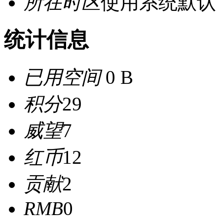
所在时区
使用系统默认
统计信息
已用空间
0 B
积分
29
威望
7
红币
12
贡献
2
RMB
0