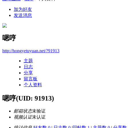
加为好友
发送消息
嗯哼
http://hongyetuyuan.net/?91913
主题
日志
分享
留言板
个人资料
嗯哼
(UID: 91913)
邮箱状态
未验证
视频认证
未认证
统计信息
好友数 0
|
日志数 0
|
回帖数 1
|
主题数 0
|
分享数 