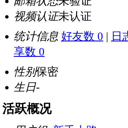
邮箱状态
未验证
视频认证
未认证
统计信息
好友数 0
|
日志
享数 0
性别
保密
生日
-
活跃概况