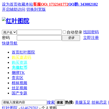
设为首页
收藏本站
客服QQ: 1732341772
QQ群: 343082182
开启辅助访问
切换到宽版
找回密码
自动登录
密码
立即注册
登录
快捷导航
首页
红叶图院
购买邀请码
购买资源
充值红币
捆绑TK
贵宾区
棉袜视频
丝足视频
国产专题
搜索
热搜:
美腿玉足
丝袜恋足
搜索
红叶图院
›
614679702
›
个人资料