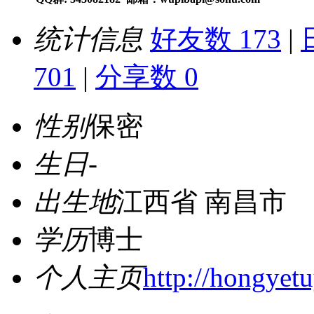
统计信息
好友数 173
|
701
|
分享数 0
性别
保密
生日
-
出生地
江西省 南昌市
学历
博士
个人主页
http://hongyet