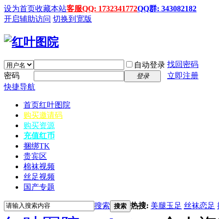
设为首页
收藏本站
客服QQ: 1732341772
QQ群: 343082182
开启辅助访问
切换到宽版
找回密码
自动登录
密码
立即注册
登录
快捷导航
首页
红叶图院
购买邀请码
购买资源
充值红币
捆绑TK
贵宾区
棉袜视频
丝足视频
国产专题
搜索
热搜:
美腿玉足
丝袜恋足
搜索