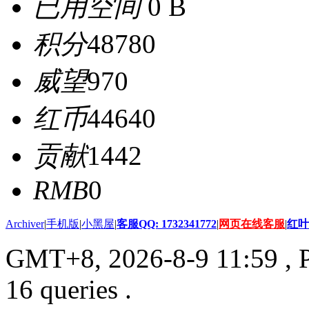
已用空间
0 B
积分
48780
威望
970
红币
44640
贡献
1442
RMB
0
Archiver
|
手机版
|
小黑屋
|
客服QQ: 1732341772
|
网页在线客服
|
红叶
GMT+8, 2026-8-9 11:59
, 
16 queries .